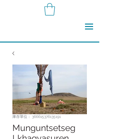
庫存單位： 366615376135191
Munguntsetseg
Lkhagvasuren