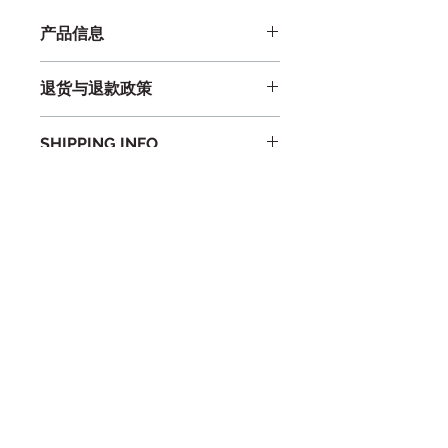
产品信息
此处是产品详情。此处适合添加有关产
退货与退款政策
品的更多信息，例如尺寸、材料、保养
和清洗说明。另外，也可在此处描述产
此处是退货与退款政策。此处适合向客
品的独特之处，以及能给客户带来哪些
SHIPPING INFO
户说明如何处理不满意的产品。退款或
好处。买家总是希望能在购买之前清楚
退换政策应力求简单明了，这样才能建
了解产品。所以，尽量多提供相关信
I'm a shipping policy. I'm a great 
立起信任关系，使客户不再有后顾之
息，让买家有信心和决心购买您的产
place to add more information 
忧。
品。
about your shipping methods, 
packaging and cost. Providing 
straightforward information about 
Subscribe to Our Newsletter
your shipping policy is a great way 
to build trust and reassure your 
customers that they can buy from 
you with confidence.
Subscribe Now