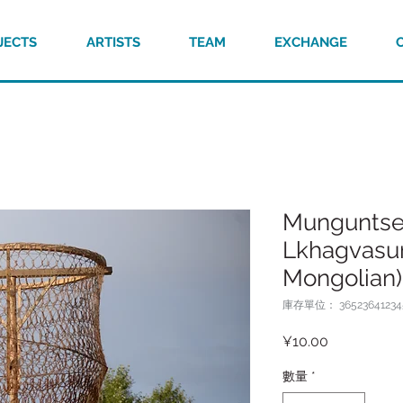
JECTS
ARTISTS
TEAM
EXCHANGE
Munguntse
Lkhagvasur
Mongolian)
庫存單位： 36523641234
價
¥10.00
格
數量
*