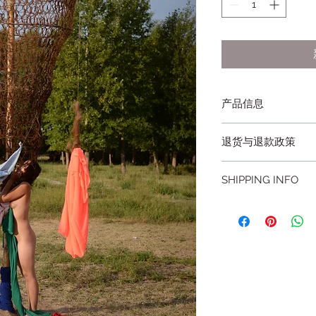
产品信息
此处是产品详情。此
退货与退款政策
如尺寸、材料、保养
产品的独特之处，以
此处是退货与退款政
希望能在购买之前清
SHIPPING INFO
满意的产品。退款或
信息，让买家有信心
建立起信任关系，使
I'm a shipping polic
information about y
and cost. Providing 
your shipping policy 
reassure your custo
with confidence.