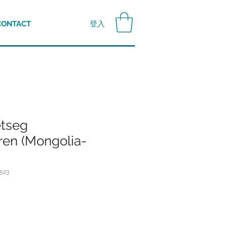
登入
CONTACT
tseg
en (Mongolia-
523